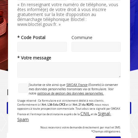
« En renseignant votre numéro de téléphone, vous
êtes informé(e) de votre droit à vous inscrire
gratuitement sur la liste d’opposition au
démarchage téléphonique Bloctel :
www.bloctel.gouv.fr. »
* Code Postal
Commune
* Votre message
J'autorise ce site ainsi que
SWOAX France
(Econeto) à conserver
mes données personnelles transmises via ce formulaire. Voir
Nettoyage en milieu alimentaire
notre
politique de gestion des données personnelles.
Usage réservé : Ce formulaire est strictement dédié à nos clients.
Conformément à l'
Art. L34-5 du CPCE
et à l'
Art. 21 du RGPD
, nous nous
Rubrique précédente
Rubrique suivante
opposons à toute prospection commerciale. Tout abus sera signalé par SWOAX
CNIL
Signal-
France et l'entreprise destinataire auprès de la
et de
Spam
.
Nous recevrons votre demande directement par mail et SMS.
*Champs obligatoires.