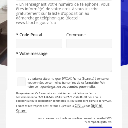
« En renseignant votre numéro de téléphone, vous
êtes informé(e) de votre droit à vous inscrire
gratuitement sur la liste d’opposition au
démarchage téléphonique Bloctel :
www.bloctel.gouv.fr. »
* Code Postal
Commune
* Votre message
J'autorise ce site ainsi que
SWOAX France
(Econeto) à conserver
mes données personnelles transmises via ce formulaire. Voir
notre
politique de gestion des données personnelles.
Usage réservé : Ce formulaire est strictement dédié à nos clients.
Conformément à l'
Art. L34-5 du CPCE
et à l'
Art. 21 du RGPD
, nous nous
opposons à toute prospection commerciale. Tout abus sera signalé par SWOAX
CNIL
Signal-
France et l'entreprise destinataire auprès de la
et de
Spam
.
Nous recevrons votre demande directement par mail et SMS.
*Champs obligatoires.