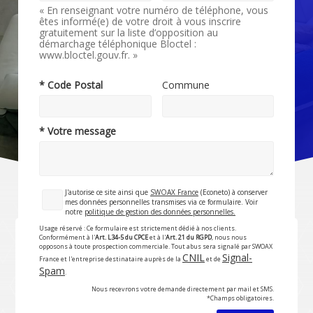
« En renseignant votre numéro de téléphone, vous
êtes informé(e) de votre droit à vous inscrire
gratuitement sur la liste d’opposition au
démarchage téléphonique Bloctel :
www.bloctel.gouv.fr. »
* Code Postal
Commune
* Votre message
J'autorise ce site ainsi que
SWOAX France
(Econeto) à conserver
mes données personnelles transmises via ce formulaire. Voir
notre
politique de gestion des données personnelles.
Usage réservé : Ce formulaire est strictement dédié à nos clients.
Conformément à l'
Art. L34-5 du CPCE
et à l'
Art. 21 du RGPD
, nous nous
opposons à toute prospection commerciale. Tout abus sera signalé par SWOAX
CNIL
Signal-
France et l'entreprise destinataire auprès de la
et de
Spam
.
Nous recevrons votre demande directement par mail et SMS.
*Champs obligatoires.