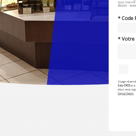
vous inscrir
Bloctel : www
* Code 
* Votre
Usage réservé
5 du CPCE
et à 
abus sera sig
Signal-Spam
.