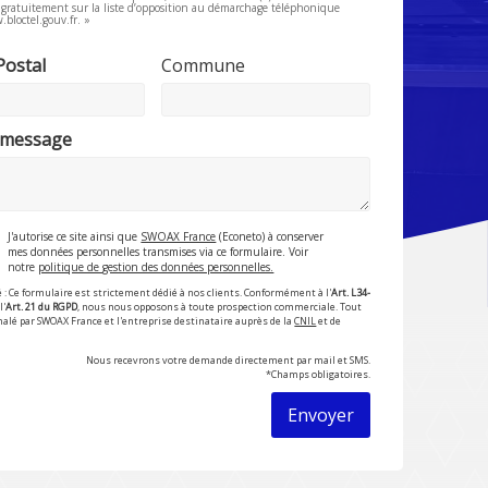
e gratuitement sur la liste d’opposition au démarchage téléphonique
.bloctel.gouv.fr. »
Postal
Commune
 message
J'autorise ce site ainsi que
SWOAX France
(Econeto) à conserver
mes données personnelles transmises via ce formulaire. Voir
notre
politique de gestion des données personnelles.
 : Ce formulaire est strictement dédié à nos clients. Conformément à l'
Art. L34-
l'
Art. 21 du RGPD
, nous nous opposons à toute prospection commerciale. Tout
nalé par SWOAX France et l'entreprise destinataire auprès de la
CNIL
et de
Nous recevrons votre demande directement par mail et SMS.
*Champs obligatoires.
Envoyer