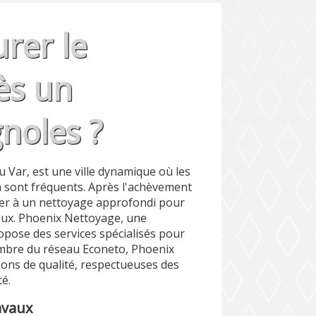
rer le
ès un
gnoles ?
 Var, est une ville dynamique où les
n sont fréquents. Après l'achèvement
éder à un nettoyage approfondi pour
lieux. Phoenix Nettoyage, une
opose des services spécialisés pour
embre du réseau Econeto, Phoenix
ions de qualité, respectueuses des
é.
avaux